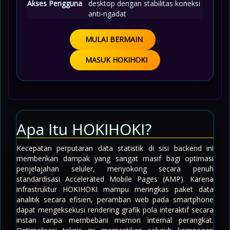
Akses Pengguna
desktop dengan stabilitas koneksi
anti-ngadat
MULAI BERMAIN
MASUK HOKIHOKI
Apa Itu HOKIHOKI?
Kecepatan perputaran data statistik di sisi backend ini
memberikan dampak yang sangat masif bagi optimasi
penjelajahan seluler, menyokong secara penuh
standardisasi Accelerated Mobile Pages (AMP). Karena
infrastruktur HOKIHOKI mampu meringkas paket data
analitik secara efisien, peramban web pada smartphone
dapat mengeksekusi rendering grafik pola interaktif secara
instan tanpa membebani memori internal perangkat.