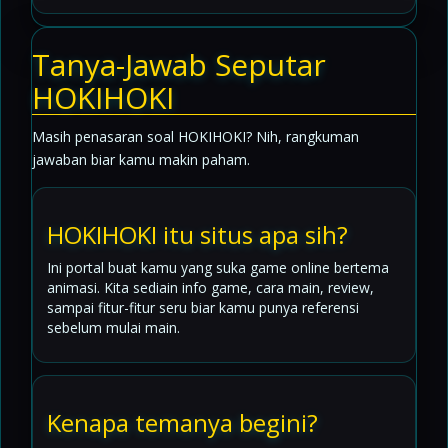
Tanya-Jawab Seputar
HOKIHOKI
Masih penasaran soal HOKIHOKI? Nih, rangkuman
jawaban biar kamu makin paham.
HOKIHOKI itu situs apa sih?
Ini portal buat kamu yang suka game online bertema
animasi. Kita sediain info game, cara main, review,
sampai fitur-fitur seru biar kamu punya referensi
sebelum mulai main.
Kenapa temanya begini?