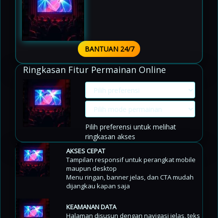
BANTUAN 24/7
Ringkasan Fitur Permainan Online
Pilih preferensi untuk melihat
ringkasan akses
AKSES CEPAT
Tampilan responsif untuk perangkat mobile
maupun desktop
Menu ringan, banner jelas, dan CTA mudah
dijangkau kapan saja
KEAMANAN DATA
Halaman disusun dengan navigasi jelas, teks