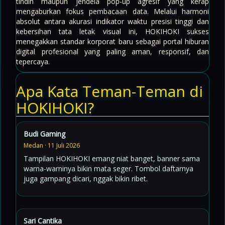
tindih maupun jendela pop-up agresif yang kerap
mengaburkan fokus pembacaan data. Melalui harmoni
absolut antara akurasi indikator waktu presisi tinggi dan
kebersihan tata letak visual ini, HOKIHOKI sukses
menegakkan standar korporat baru sebagai portal hiburan
digital profesional yang paling aman, responsif, dan
tepercaya.
Apa Kata Teman-Teman di
HOKIHOKI?
Budi Gaming
Medan · 11 Juli 2026
Tampilan HOKIHOKI emang niat banget, banner sama
warna-warninya bikin mata seger. Tombol daftarnya
juga gampang dicari, nggak bikin ribet.
Sari Cantika